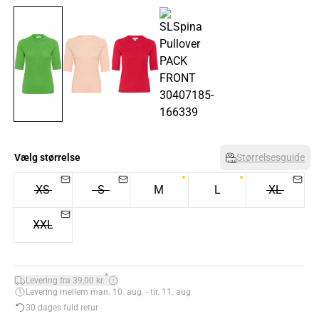
Vælg størrelse
Størrelsesguide
XS
S
M
L
XL
XXL
*
Levering fra 39,00 kr.
Levering mellem man. 10. aug. - tir. 11. aug.
30 dages fuld retur