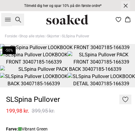
Tilmeld dig her og spar 10% på din første ordre*
Søg
Kur
Forside
Shop alle styles
Skjorter
SLSpina Pullover
-50%
SLSpina Pullover
199,98 kr.
399,95 kr.
Farve:
Vibrant Green