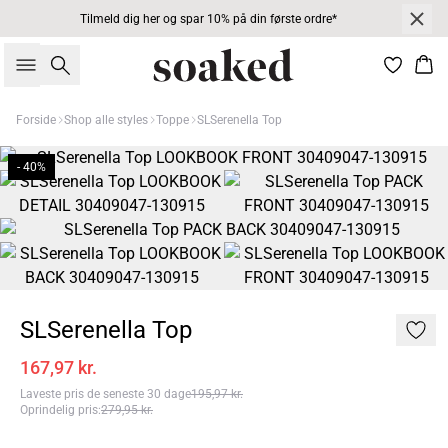
Tilmeld dig her og spar 10% på din første ordre*
Søg
Kur
Forside
Shop alle styles
Toppe
SLSerenella Top
- 40%
SLSerenella Top
167,97 kr.
Laveste pris de seneste 30 dage
195,97 kr.
Oprindelig pris
:
279,95 kr.