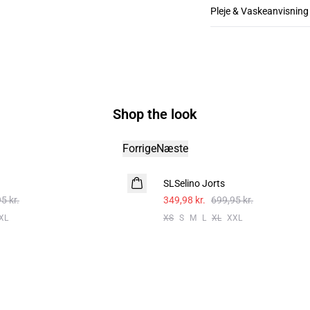
Pleje & Vaskeanvisning
Shop the look
Forrige
Næste
-50%
SLSelino Jorts
5 kr.
349,98 kr.
699,95 kr.
XL
XS
S
M
L
XL
XXL