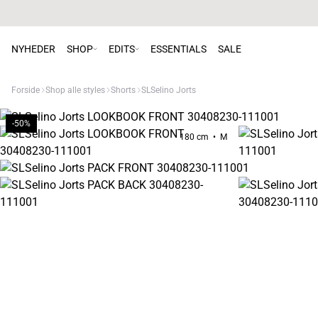
NYHEDER
SHOP
EDITS
ESSENTIALS
SALE
Forside
Shop alle styles
Shorts
SLSelino Jorts
-50%
180 cm • M