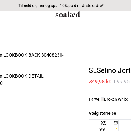
Tilmeld dig her og spar 10% på din første ordre*
SLSelino Jort
349,98 kr.
699,95 
Farve:
Broken White
Vælg størrelse
XS
XXL