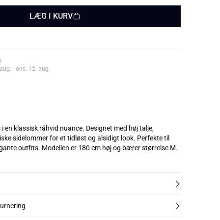
LÆG I KURV
aug. - ons. 12. aug.
i en klassisk råhvid nuance. Designet med høj talje,
ke sidelommer for et tidløst og alsidigt look. Perfekte til
både afslappede og elegante outfits. Modellen er 180 cm høj og bærer størrelse M.
turnering