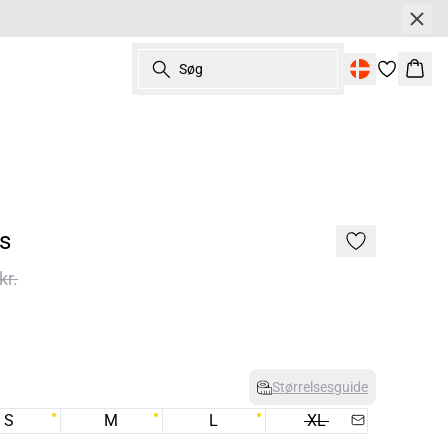
Søg
Kurv
s
kr.
Størrelsesguide
S
M
L
XL