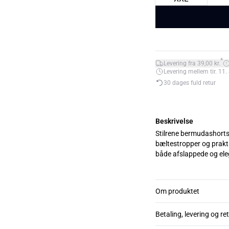
*
Levering fra 39,00 kr.
Levering mellem tir. 11. 
30 dages fuld retur
Beskrivelse
Stilrene bermudashorts 
bæltestropper og praktis
Om produktet
Betaling, levering og re