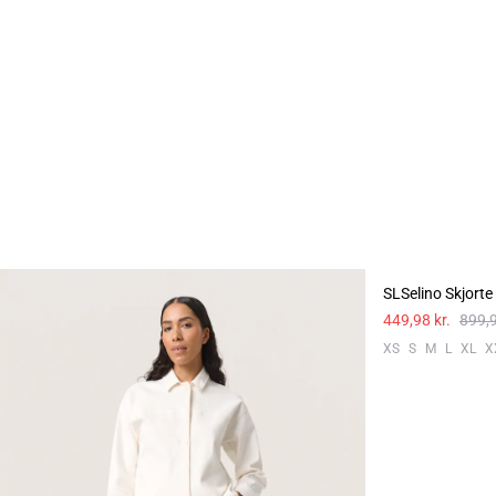
-50%
SLSelino Skjorte
449,98 kr.
899,9
XS
S
M
L
XL
X