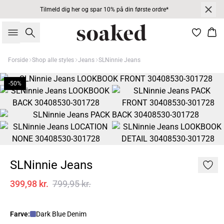
Tilmeld dig her og spar 10% på din første ordre*
Søg
Kur
Forside
Shop alle styles
Jeans
SLNinnie Jeans
-50%
SLNinnie Jeans
399,98 kr.
799,95 kr.
Farve:
Dark Blue Denim