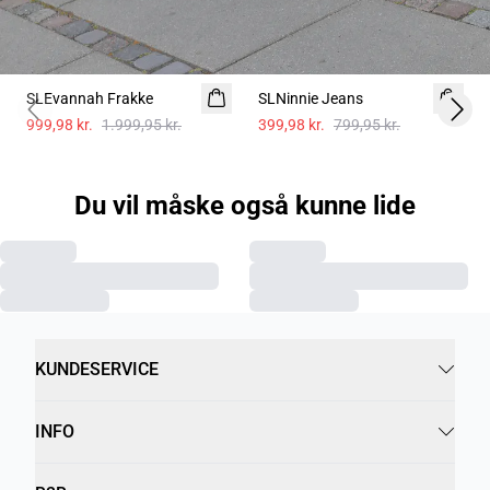
-50%
-50%
SLEvannah Frakke
SLNinnie Jeans
Previous slide
Next 
999,98 kr.
1.999,95 kr.
399,98 kr.
799,95 kr.
Du vil måske også kunne lide
KUNDESERVICE
INFO