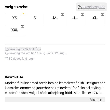
Vælg størrelse
Størrelsesguide
XS
S
M
L
XL
XXL
*
Levering fra 39,00 kr.
Levering mellem tir. 11. aug. - ons. 12. aug.
30 dages fuld retur
Beskrivelse
Mørkegrå bukser med brede ben og let meleret finish. Designet har
klassiske lommer og justerbar snøre nederst for fleksibel styling –
et komfortabelt valg til både arbejde og fritid. Modellen er 174 cm
høj og bærer størrelse M.
Vis mere