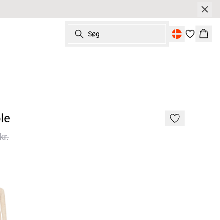
Søg
Kurv
le
kr.