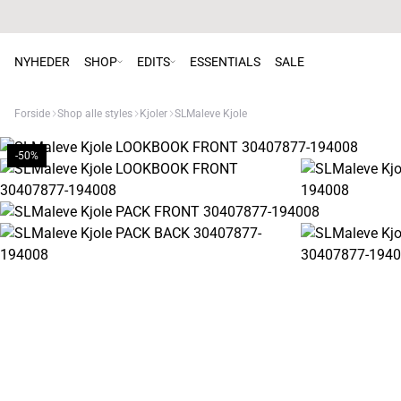
NYHEDER
SHOP
EDITS
ESSENTIALS
SALE
Forside
Shop alle styles
Kjoler
SLMaleve Kjole
-50%