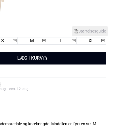
Størrelsesguide
S
M
L
XL
LÆG I KURV
aug. - ons. 12. aug.
Tætsiddende kjole i blondemateriale og knælængde. Modellen er iført en str. M.