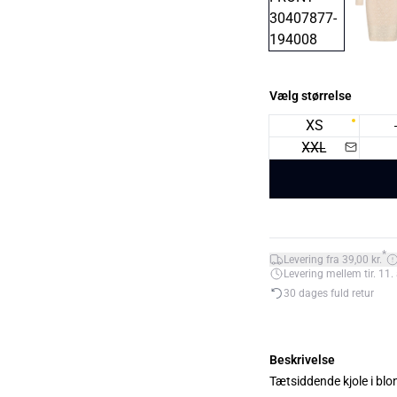
Vælg størrelse
XS
XXL
*
Levering fra 39,00 kr.
Levering mellem tir. 11. 
30 dages fuld retur
Beskrivelse