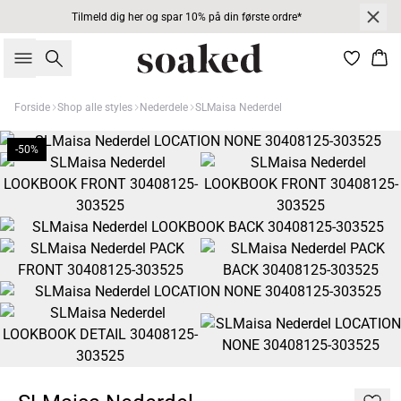
Tilmeld dig her og spar 10% på din første ordre*
Søg
Kur
Forside
Shop alle styles
Nederdele
SLMaisa Nederdel
-50%