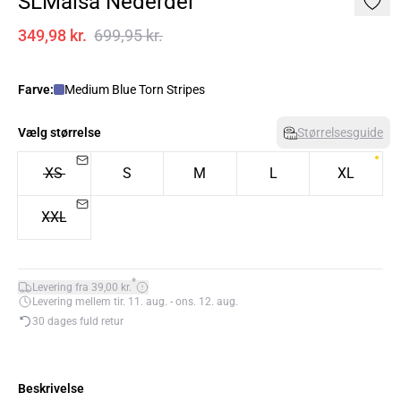
SLMaisa Nederdel
349,98 kr.
699,95 kr.
Farve:
Medium Blue Torn Stripes
Vælg størrelse
Størrelsesguide
XS
S
M
L
XL
XXL
*
Levering fra 39,00 kr.
Levering mellem tir. 11. aug. - ons. 12. aug.
30 dages fuld retur
Beskrivelse