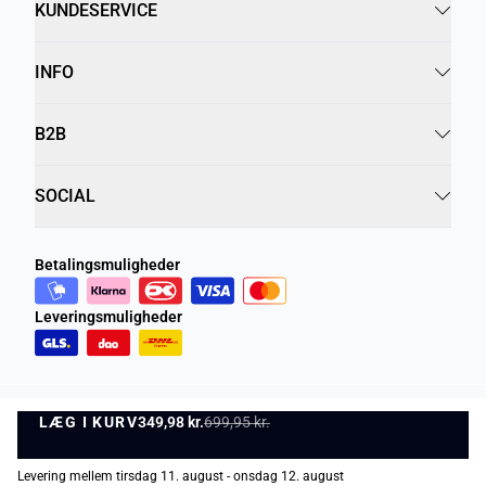
KUNDESERVICE
INFO
B2B
SOCIAL
Betalingsmuligheder
Leveringsmuligheder
LÆG I KURV
Privatlivspolitik
349,98 kr.
699,95 kr.
Vilkår og betingelser
LÆG I KURV
©
DK Company Online A/S
2026
Levering mellem tirsdag 11. august - onsdag 12. august