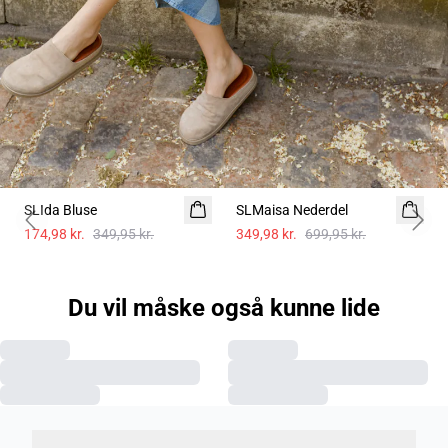
-50%
-50%
SLIda Bluse
SLMaisa Nederdel
Previous slide
Next 
174,98 kr.
349,95 kr.
349,98 kr.
699,95 kr.
Du vil måske også kunne lide