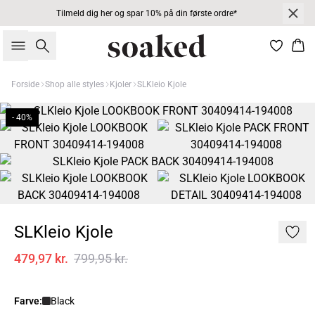
Tilmeld dig her og spar 10% på din første ordre*
Søg
Kur
Forside
Shop alle styles
Kjoler
SLKleio Kjole
- 40%
SLKleio Kjole
479,97 kr.
799,95 kr.
Farve:
Black