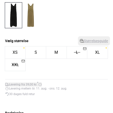
Vælg størrelse
Størrelsesguide
XS
S
M
L
XL
XXL
*
Levering fra 39,00 kr.
Levering mellem tir. 11. aug. - ons. 12. aug.
30 dages fuld retur
Beskrivelse