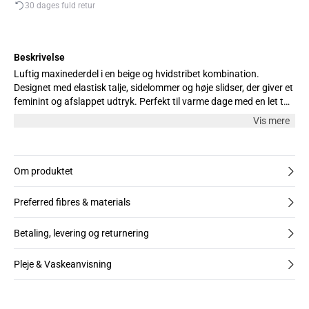
30 dages fuld retur
Beskrivelse
Luftig maxinederdel i en beige og hvidstribet kombination.
Designet med elastisk talje, sidelommer og høje slidser, der giver et
feminint og afslappet udtryk. Perfekt til varme dage med en let top
eller skjorte. Modellen er 170 cm høj og bærer størrelse M.
Vis mere
Om produktet
Preferred fibres & materials
Betaling, levering og returnering
Pleje & Vaskeanvisning