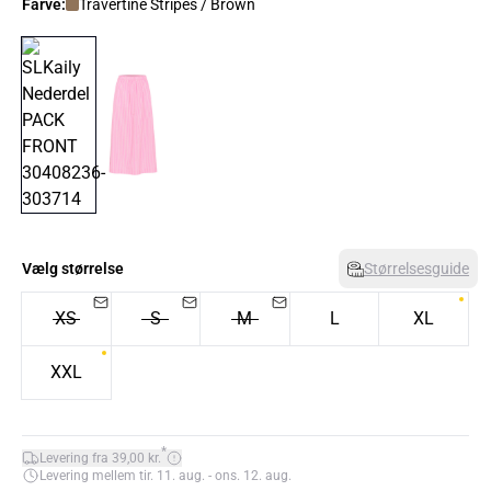
Farve:
Travertine Stripes / Brown
Vælg størrelse
Størrelsesguide
XS
S
M
L
XL
XXL
*
Levering fra 39,00 kr.
Levering mellem tir. 11. aug. - ons. 12. aug.