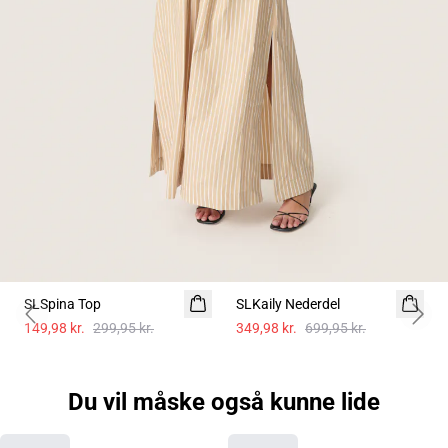
-50%
-50%
SLSpina Top
SLKaily Nederdel
Previous slide
Next 
149,98 kr.
299,95 kr.
349,98 kr.
699,95 kr.
Du vil måske også kunne lide