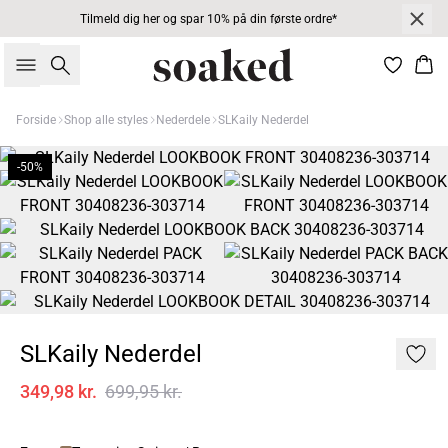
Tilmeld dig her og spar 10% på din første ordre*
Søg
Kur
Forside
Shop alle styles
Nederdele
SLKaily Nederdel
-50%
SLKaily Nederdel
349,98 kr.
699,95 kr.