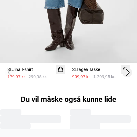
- 40%
-30%
SLJina T-shirt
SLTagea Taske
Previous slide
Next 
179,97 kr.
299,95 kr.
909,97 kr.
1.299,95 kr.
Du vil måske også kunne lide