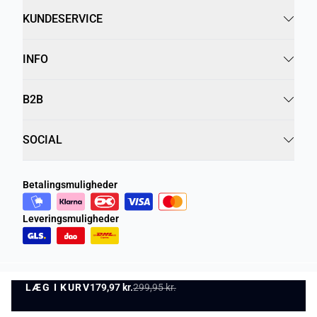
KUNDESERVICE
INFO
B2B
SOCIAL
Betalingsmuligheder
Leveringsmuligheder
LÆG I KURV
Privatlivspolitik
179,97 kr.
299,95 kr.
Vilkår og betingelser
LÆG I KURV
©
DK Company Online A/S
2026