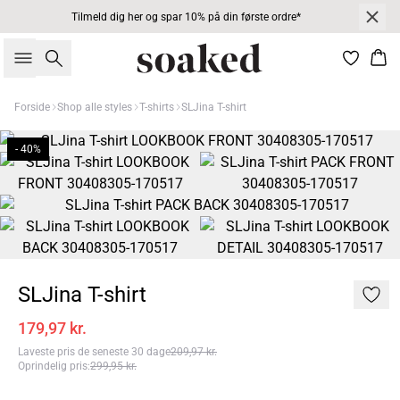
Tilmeld dig her og spar 10% på din første ordre*
Søg
Kur
Forside
Shop alle styles
T-shirts
SLJina T-shirt
- 40%
SLJina T-shirt
179,97 kr.
Laveste pris de seneste 30 dage
209,97 kr.
Oprindelig pris
:
299,95 kr.