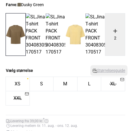
Farve:
Dusky Green
2
Vælg størrelse
Størrelsesguide
XS
S
M
L
XL
XXL
*
Levering fra 39,00 kr.
Levering mellem tir. 11. aug. - ons. 12. aug.