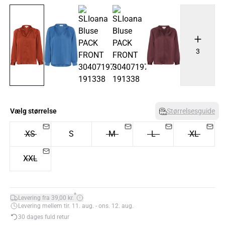
3
Vælg størrelse
Størrelsesguide
XS
S
M
L
XL
XXL
*
Levering fra 39,00 kr.
Levering mellem tir. 11. aug. - ons. 12. aug.
30 dages fuld retur