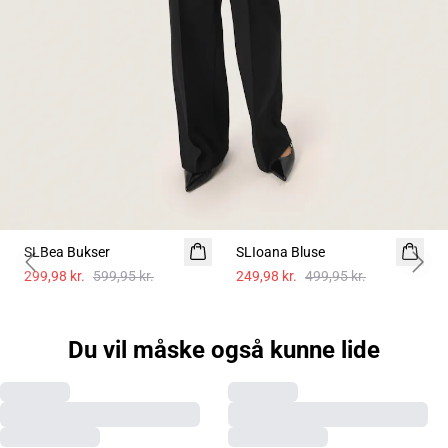
-50%
-50%
SLBea Bukser
SLIoana Bluse
Previous slide
Next 
299,98 kr.
599,95 kr.
249,98 kr.
499,95 kr.
Du vil måske også kunne lide