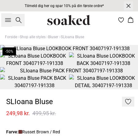
Tilmeld dig her og spar 10% på din første ordre*
Søg
Kur
Forside
Shop alle styles
Bluser
SLIoana Bluse
-50%
SLIoana Bluse
249,98 kr.
499,95 kr.
Farve:
Russet Brown / Red