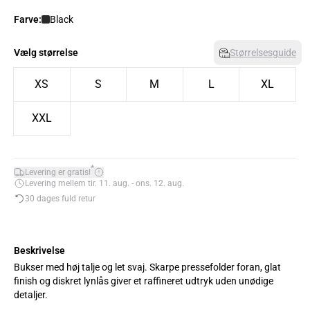
Farve:
Black
Vælg størrelse
Størrelsesguide
XS
S
M
L
XL
XXL
*
Levering er gratis!
Levering mellem tir. 11. aug. - ons. 12. aug.
30 dages fuld retur
Beskrivelse
Bukser med høj talje og let svaj. Skarpe pressefolder foran, glat
finish og diskret lynlås giver et raffineret udtryk uden unødige
detaljer.