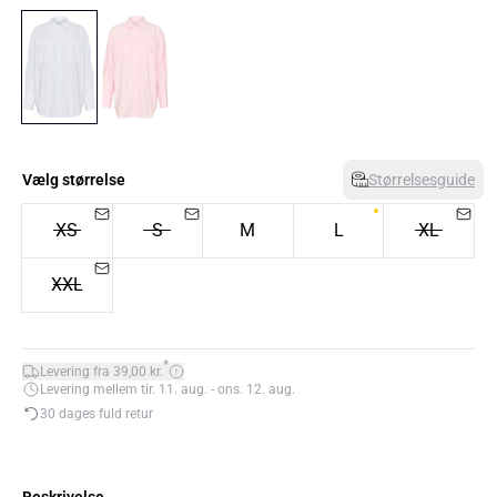
Vælg størrelse
Størrelsesguide
XS
S
M
L
XL
XXL
*
Levering fra 39,00 kr.
Levering mellem tir. 11. aug. - ons. 12. aug.
30 dages fuld retur
Beskrivelse