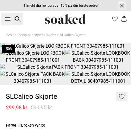
Tilmeld dig her og spar 10% på din første ordre*
Søg
Kur
Forside
Shop alle styles
Skjorter
SLCalico Skjorte
-50%
SLCalico Skjorte
299,98 kr.
599,95 kr.
Farve:
Broken White