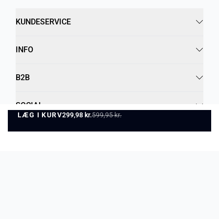
KUNDESERVICE
INFO
B2B
SOCIAL
LÆG I KURV
299,98 kr.
599,95 kr.
LÆG I KURV
Betalingsmuligheder
Leveringsmuligheder
Privatlivspolitik
Vilkår og betingelser