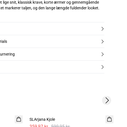
et lige snit, klassisk krave, korte ærmer og gennemgående
et markerer taljen, og den lange længde fuldender looket.
rials
turnering
Next slide
- 40%
SLArjana Kjole
SLI
359,97 kr.
599,95 kr.
699