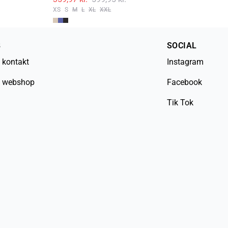
XS
S
M
L
XL
XXL
XS
B
SOCIAL
 kontakt
Instagram
 webshop
Facebook
Tik Tok