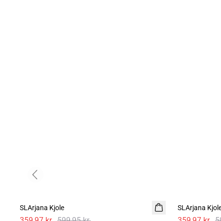
Previous slide
- 40%
- 40%
SLArjana Kjole
SLArjana Kjol
359,97 kr.
599,95 kr.
359,97 kr.
5