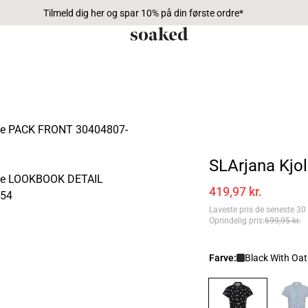
Tilmeld dig her og spar 10% på din første ordre*
SLArjana Kjo
419,97 kr.
Laveste pris de seneste 30
Oprindelig pris
:
699,95 kr.
Farve:
Black With Oa