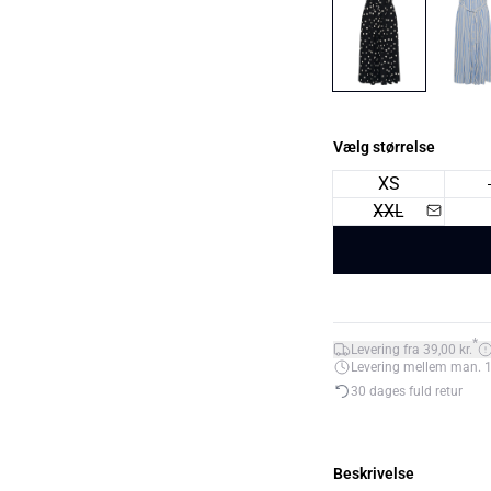
Vælg størrelse
XS
XXL
*
Levering fra 39,00 kr.
Levering mellem man. 10.
30 dages fuld retur
Beskrivelse