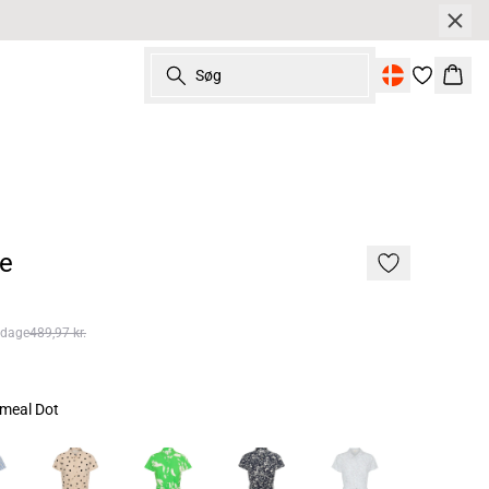
Søg
Kurv
le
 dage
489,97 kr.
tmeal Dot