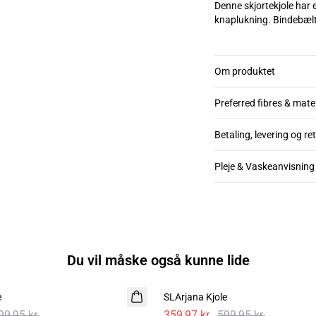
Denne skjortekjole har 
knaplukning. Bindebælt
Om produktet
Preferred fibres & mate
Betaling, levering og re
Pleje & Vaskeanvisning
Du vil måske også kunne lide
- 40%
e
SLArjana Kjole
99,95 kr.
359,97 kr.
599,95 kr.