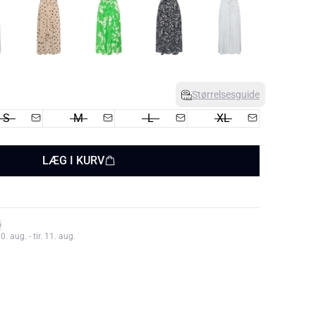
Størrelsesguide
S
M
L
XL
LÆG I KURV
 aug. - tir. 11. aug.