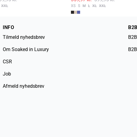
XXL
XS
S
M
L
XL
XXL
INFO
B2
Tilmeld nyhedsbrev
B2B
Om Soaked in Luxury
B2B
CSR
Job
Afmeld nyhedsbrev