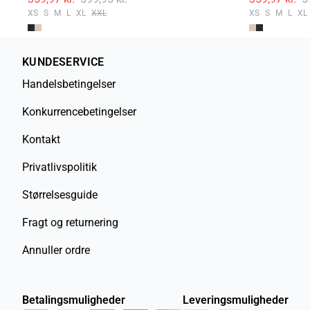
XS
S
M
L
XL
XXL
XS
S
M
L
XL
KUNDESERVICE
Handelsbetingelser
Konkurrencebetingelser
Kontakt
Privatlivspolitik
Størrelsesguide
Fragt og returnering
Annuller ordre
Betalingsmuligheder
Leveringsmuligheder