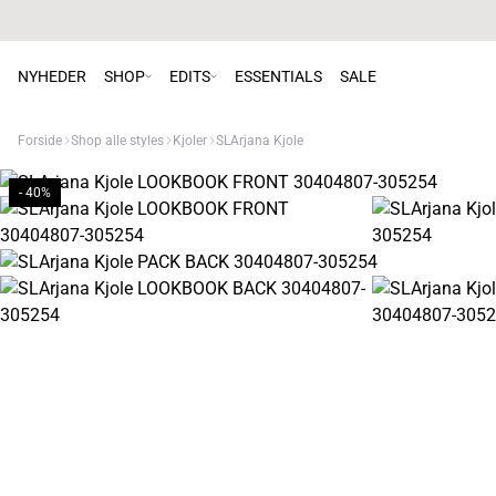
NYHEDER
SHOP
EDITS
ESSENTIALS
SALE
Forside
Shop alle styles
Kjoler
SLArjana Kjole
- 40%