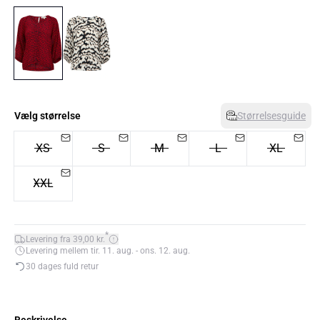
Vælg størrelse
Størrelsesguide
XS
S
M
L
XL
XXL
*
Levering fra 39,00 kr.
Levering mellem tir. 11. aug. - ons. 12. aug.
30 dages fuld retur
Beskrivelse