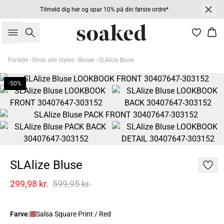
Tilmeld dig her og spar 10% på din første ordre*
Søg
Kur
Forside
Shop alle styles
Bluser
SLAlize Bluse
-50%
SLAlize Bluse
299,98 kr.
599,95 kr.
Farve:
Salsa Square Print / Red