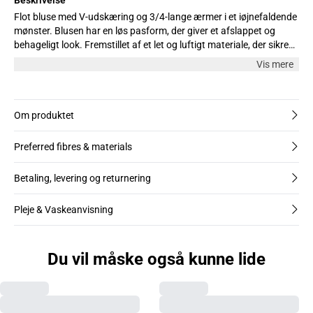
Flot bluse med V-udskæring og 3/4-lange ærmer i et iøjnefaldende
mønster. Blusen har en løs pasform, der giver et afslappet og
behageligt look. Fremstillet af et let og luftigt materiale, der sikrer
komfort hele dagen. Perfekt til både hverdagsbrug og festlige
Vis mere
anledninger. Modellen er iført størrelse M.
Om produktet
Preferred fibres & materials
Betaling, levering og returnering
Pleje & Vaskeanvisning
Du vil måske også kunne lide