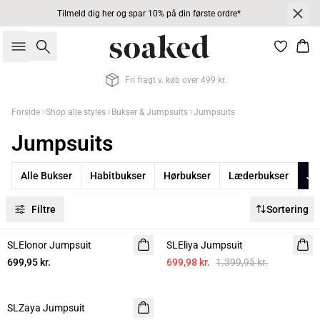
Tilmeld dig her og spar 10% på din første ordre*
Søg
Kur
Fri fragt v. køb over 499 kr.
Forside
Shop alle styles
Bukser & Jumpsuits
Jumpsuits
Jumpsuits
Alle Bukser
Habitbukser
Hørbukser
Læderbukser
Ju
Filtre
Sortering
-50%
SLElonor Jumpsuit
SLEliya Jumpsuit
699,95 kr.
699,98 kr.
1.399,95 kr.
-50%
SLZaya Jumpsuit