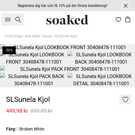
Registrera dig här och få 10% på din första beställning*
Sök
Kor
Front page
Alla stilar
Kjolar
SLSunela Kjol
-50%
SLSunela Kjol
449,98 kr
899,95 kr
Färg:
Broken White