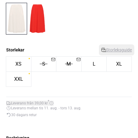
Storlekar
Storleksguide
XS
S
M
L
XL
XXL
*
Leverans från 39,00 kr
Leverans mellan tis 11. aug. - tors 13. aug.
30 dagars retur
Beskrivning