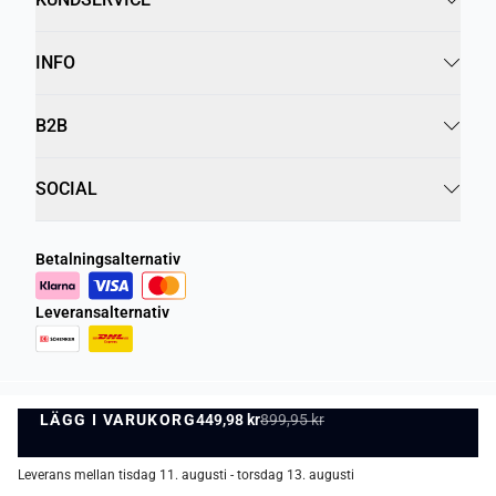
INFO
B2B
SOCIAL
Betalningsalternativ
Leveransalternativ
LÄGG I VARUKORG
Integritetspolicy
Villkor
449,98 kr
899,95 kr
LÄGG I VARUKORG
©
DK Company Online AB
2026
Leverans mellan tisdag 11. augusti - torsdag 13. augusti