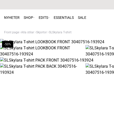
NYHETER
SHOP
EDITS
ESSENTIALS
SALE
Front page
Alla stilar
Skjortor
SLSkylara T-shirt
-50%