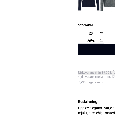
Storlekar
XS
XXL
*
Leverans från 39,00 kr
Leverans mellan ons 12. 
30 dagars retur
Beskrivning
Upplev elegans i varje 
mjukt, stretchigt mater