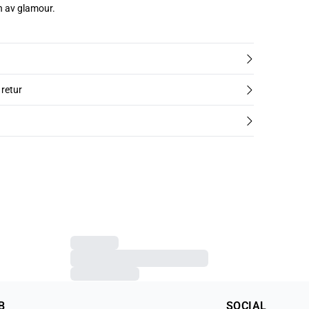
ch av glamour.
 retur
B
SOCIAL