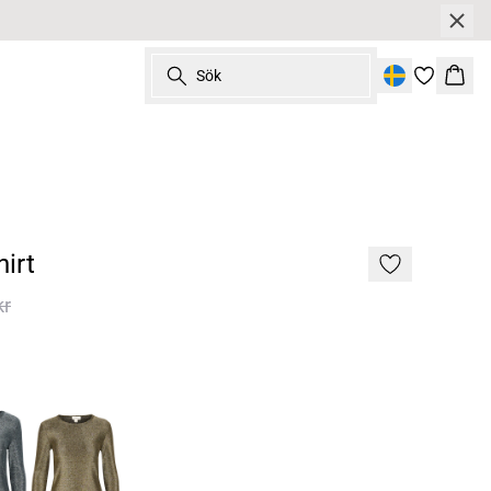
Sök
Korg
hirt
kr