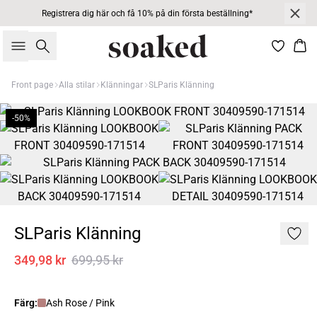
Registrera dig här och få 10% på din första beställning*
Sök
Kor
Front page
Alla stilar
Klänningar
SLParis Klänning
-50%
SLParis Klänning
349,98 kr
699,95 kr
Färg:
Ash Rose / Pink