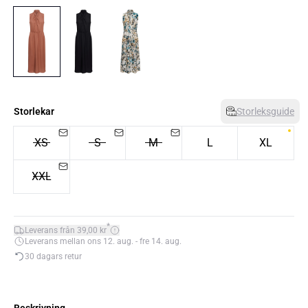
Storlekar
Storleksguide
XS
S
M
L
XL
XXL
*
Leverans från 39,00 kr
Leverans mellan ons 12. aug. - fre 14. aug.
30 dagars retur
Beskrivning