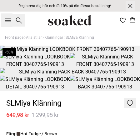
Registrera dig här och få 10% på din första beställning*
Sök
Kor
Front page
Alla stilar
Klänningar
SLMiya Klänning
-50%
SLMiya Klänning
649,98 kr
1 299,95 kr
Färg:
Hot Fudge / Brown