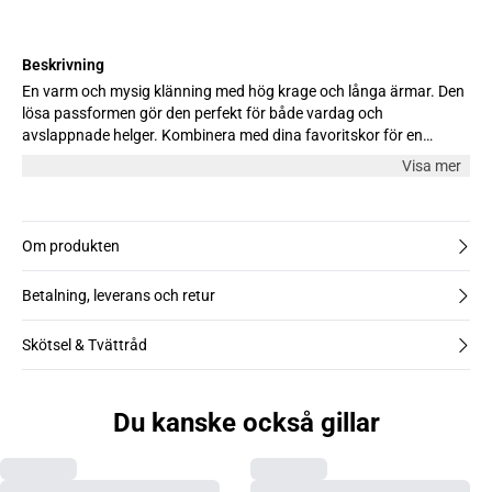
Beskrivning
En varm och mysig klänning med hög krage och långa ärmar. Den
lösa passformen gör den perfekt för både vardag och
avslappnade helger. Kombinera med dina favoritskor för en
avslappnad men elegant look. Modellen är 176 cm lång och bär
Visa mer
storlek S.
Om produkten
Betalning, leverans och retur
Skötsel & Tvättråd
Du kanske också gillar