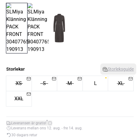
Storlekar
Storleksguide
XS
S
M
L
XL
XXL
*
Leveransen är gratis!
Leverans mellan ons 12. aug. - fre 14. aug.
30 dagars retur