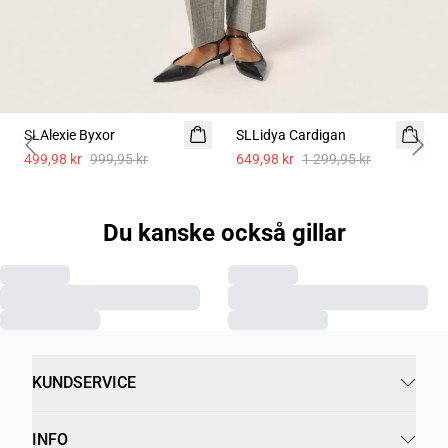
-50%
-50%
SLAlexie Byxor
SLLidya Cardigan
Previous slide
Next 
499,98 kr
999,95 kr
649,98 kr
1 299,95 kr
Du kanske också gillar
KUNDSERVICE
INFO