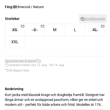
Färg:
Elmwood / Nature
Storlekar
Storleksguide
XS
S
M
L
XL
XXL
*
Leveransen är gratis!
Leverans mellan ons 12. aug. - fre 14. aug.
30 dagars retur
Beskrivning
Kort jacka med klassisk krage och dragkedja framtill. Designet har
långa ärmar och en avslappnad passform, vilket ger en enkel och
modern stil – perfekt för både arbete och fritid. Modellen är 176
cm lång och bär storlek M.