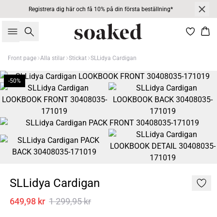
Registrera dig här och få 10% på din första beställning*
Sök
Kor
Front page
Alla stilar
Stickat
SLLidya Cardigan
-50%
SLLidya Cardigan
649,98 kr
1 299,95 kr