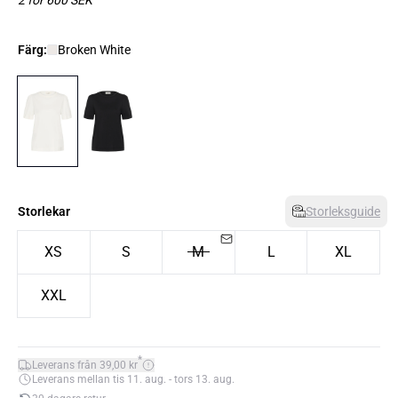
2 för 600 SEK
Färg:
Broken White
Storlekar
Storleksguide
XS
S
M
L
XL
XXL
*
Leverans från 39,00 kr
Leverans mellan tis 11. aug. - tors 13. aug.