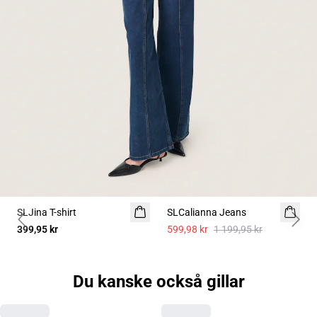
-50%
SLJina T-shirt
2 för 600 SEK
SLCalianna Jeans
Previous slide
Next 
399,95 kr
599,98 kr
1 199,95 kr
Du kanske också gillar