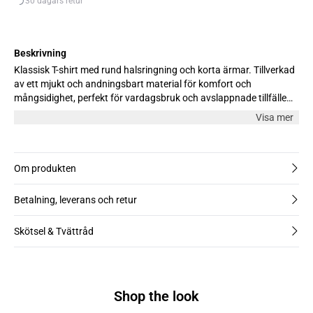
30 dagars retur
Beskrivning
Klassisk T-shirt med rund halsringning och korta ärmar. Tillverkad
av ett mjukt och andningsbart material för komfort och
mångsidighet, perfekt för vardagsbruk och avslappnade tillfällen.
Modellen är 176 cm lång och bär storlek M.
Visa mer
Om produkten
Betalning, leverans och retur
Skötsel & Tvättråd
Shop the look