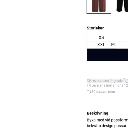
Storlekar
XS
XXL
*
Leveransen är gratis!
Leverans mellan ons 12. 
30 dagars retur
Beskrivning
Byxa med vid passform, 
bekväm design passar t