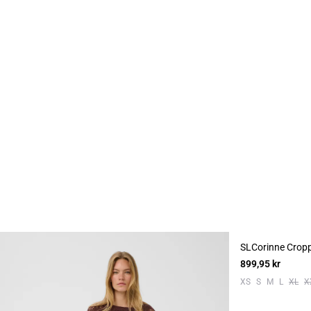
SLCorinne Crop
899,95 kr
XS
S
M
L
XL
X