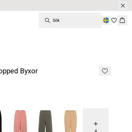
Sök
Korg
opped Byxor
4