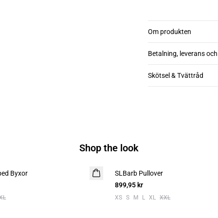
Om produkten
Betalning, leverans och
Skötsel & Tvättråd
Shop the look
ped Byxor
SLBarb Pullover
899,95 kr
XL
XS
S
M
L
XL
XXL