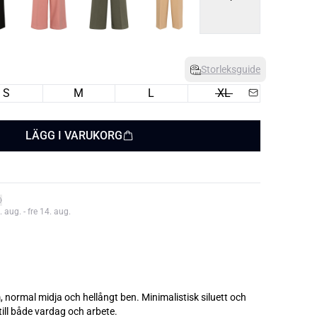
Storleksguide
S
M
L
XL
LÄGG I VARUKORG
aug. - fre 14. aug.
normal midja och hellångt ben. Minimalistisk siluett och
ill både vardag och arbete.