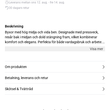
Leverans mellan ons 12. aug. - fre 14. aug.
30 dagars retur
Beskrivning
Byxor med hög midja och vida ben. Designade med pressveck,
resår bak i midjan och dold stängning fram, vilket kombinerar
komfort och elegans. Perfekta för både vardagsbruk och arbete.
Modellen är 176 cm lång och bär storlek M.
Visa mer
Om produkten
Betalning, leverans och retur
Skötsel & Tvättråd