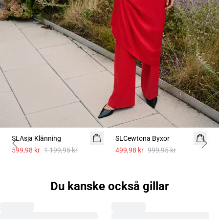
-50%
-50%
SLAsja Klänning
SLCewtona Byxor
Previous slide
Next 
599,98 kr
1 199,95 kr
499,98 kr
999,95 kr
Du kanske också gillar