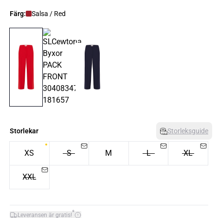
Färg:
Salsa / Red
Storlekar
Storleksguide
XS
S
M
L
XL
XXL
*
Leveransen är gratis!