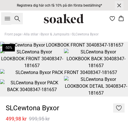
Registrera dig här och få 10% på din första beställning*
Sök
Kor
Front page
Alla stilar
Byxor & Jumpsuits
SLCewtona Byxor
-50%
SLCewtona Byxor
499,98 kr
999,95 kr