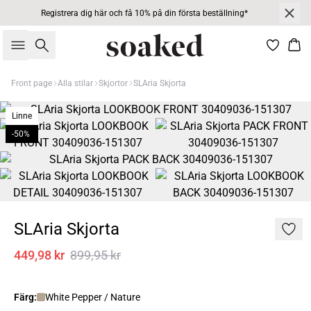
Registrera dig här och få 10% på din första beställning*
Sök
Kor
Front page
Alla stilar
Skjortor
SLAria Skjorta
Linne
-50%
SLAria Skjorta
449,98 kr
899,95 kr
Färg:
White Pepper / Nature