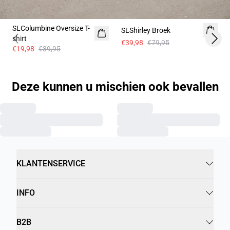
-50%
-50%
SLColumbine Oversize T-
SLShirley Broek
shirt
€39,98
€79,95
Previous slide
Next 
€19,98
€39,95
Deze kunnen u mischien ook bevallen
KLANTENSERVICE
INFO
B2B