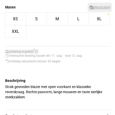
Maten
Maattabel
XS
S
M
L
XL
XXL
*
Levering is gratis!
Verwachte levering tussen din 11. aug. - woe 12. aug.
Volledig retourrecht binnen 30 dagen
Beschrijving
Strak gesneden blazer met open voorkant en klassieke
reverskraag. Rechte pasvorm, lange mouwen en twee sierlijke
steekzakken.