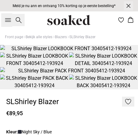
Meld je nu ann en ontvang 10% korting op je eerste bestelling*
Zoeken
Win
Front page
Bekijk alle styles
Blazers
SLShirley Blazer
SLShirley Blazer
€89,95
Kleur:
Night Sky / Blue