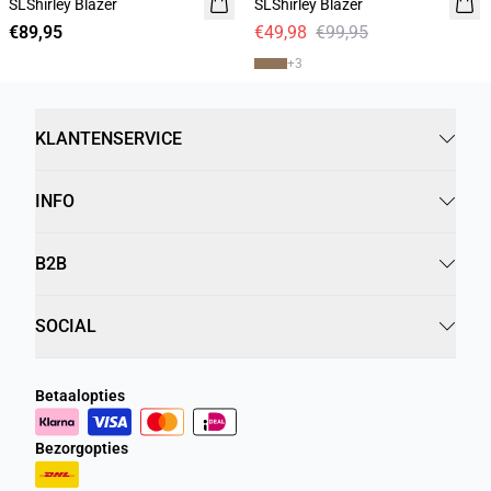
SLShirley Blazer
SLShirley Blazer
€89,95
€49,98
€99,95
+
3
KLANTENSERVICE
INFO
B2B
SOCIAL
Betaalopties
Bezorgopties