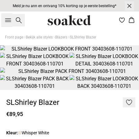
Meld je nu ann en ontvang 10% korting op je eerste bestelling*
Zoeken
Win
Front page
Bekijk alle styles
Blazers
SLShirley Blazer
SLShirley Blazer
€89,95
Kleur:
Whisper White