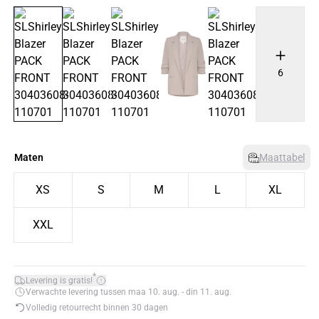
6
Maten
Maattabel
XS
S
M
L
XL
XXL
*
Levering is gratis!
Verwachte levering tussen maa 10. aug. - din 11. aug.
Volledig retourrecht binnen 30 dagen