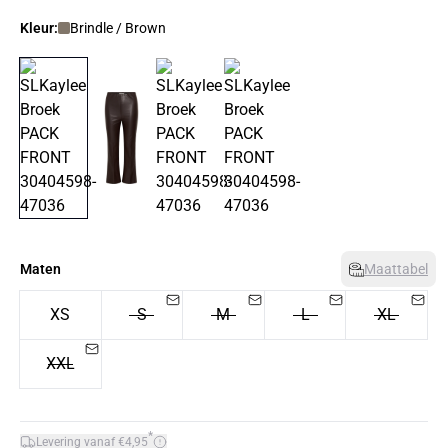
Kleur:
Brindle / Brown
Maten
Maattabel
XS
S
M
L
XL
XXL
*
Levering vanaf €4,95