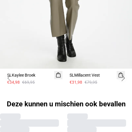
-50%
- 60%
SLKaylee Broek
SLMillacent Vest
Previous slide
Next 
€34,98
€69,95
€31,98
€79,95
Deze kunnen u mischien ook bevallen