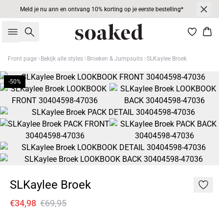
Meld je nu ann en ontvang 10% korting op je eerste bestelling*
Zoeken
Win
Front page
Bekijk alle styles
Broeken & Jumpsuits
SLKaylee Broek
-50%
SLKaylee Broek
€34,98
€69,95