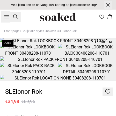
Meld je nu ann en ontvang 10% korting op je eerste bestelling*
Zoeken
Win
Front page
Bekijk alle styles
Rokken
SLElonor Rok
177 cm • M
-50%
SLElonor Rok
€34,98
€69,95