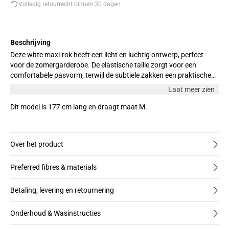
Volledig retourrecht binnen 30 dagen
Beschrijving
Deze witte maxi-rok heeft een licht en luchtig ontwerp, perfect
voor de zomergarderobe. De elastische taille zorgt voor een
comfortabele pasvorm, terwijl de subtiele zakken een praktische
touch toevoegen. Een stijlvolle en veelzijdige favoriet voor warme
Laat meer zien
dagen. Het model is 178 cm lang en draagt maat M.
Dit model is 177 cm lang en draagt maat M.
Over het product
Preferred fibres & materials
Betaling, levering en retournering
Onderhoud & Wasinstructies