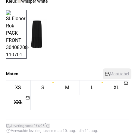
Kleur:
Whisper White
Maten
Maattabel
XS
S
M
L
XL
XXL
*
Levering vanaf €4,95
Verwachte levering tussen maa 10. aug. - din 11. aug.