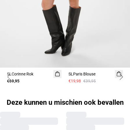
-50%
SLCorinne Rok
SLParis Blouse
Previous slide
Next 
€69,95
€19,98
€39,95
Deze kunnen u mischien ook bevallen