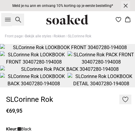
Meld je nu ann en ontvang 10% korting op je eerste bestelling*
Zoeken
Win
Front page
Bekijk alle styles
Rokken
SLCorinne Rok
SLCorinne Rok
€69,95
Kleur:
Black