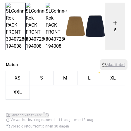
5
Maten
Maattabel
XS
S
M
L
XL
XXL
*
Levering vanaf €4,95
Verwachte levering tussen din 11. aug. - woe 12. aug.
Volledig retourrecht binnen 30 dagen