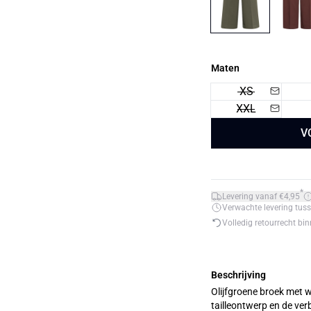
Maten
XS
XXL
V
*
Levering vanaf €4,95
Verwachte levering tuss
Volledig retourrecht bi
Beschrijving
Olijfgroene broek met w
tailleontwerp en de verbor