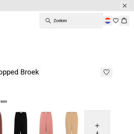
Zoeken
Wink
opped Broek
reen
4