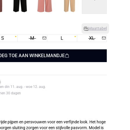
Maattabel
S
M
L
XL
OEG TOE AAN WINKELMANDJE
en din 11. aug. - woe 12. aug.
nnen 30 dagen
ijde pijpen en persvouwen voor een verfijnde look. Het hoge
gen sluiting zorgen voor een stijlvolle pasvorm. Model is