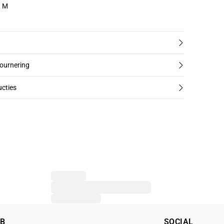
t M
tournering
cties
2B
SOCIAL