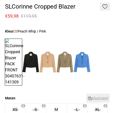
SLCorinne Cropped Blazer
€59,98
€119,95
Kleur:
Peach Whip / Pink
Maten
Maattabel
XS
S
M
L
XL