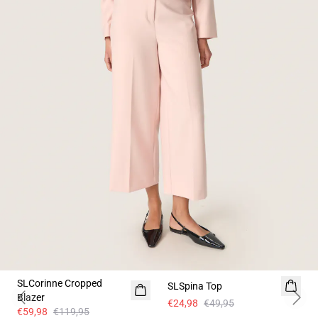
-50%
-50%
SLCorinne Cropped
SLSpina Top
Blazer
€24,98
€49,95
Previous slide
Next 
€59,98
€119,95