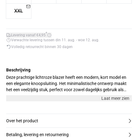
XXL
*
Levering vanaf €4,95
Verwachte levering tussen din 11. aug. - woe 12. aug.
Volledig retourrecht binnen 30 dagen
Beschrijving
Deze prachtige lichtroze blazer heeft een modern, kort model en
een elegante knoopsluiting. Het minimalistische ontwerp maakt
het een veelzijdig stuk, perfect voor zowel dagelijks gebruik als
formele gelegenheden. Het model draagt maat M.
Laat meer zien
Over het product
Betaling, levering en retournering