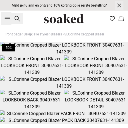
Meld je nu ann en ontvang 10% korting op je eerste bestelling*
Zoeken
Win
Front page
Bekijk alle styles
Blazers
SLCorinne Cropped Blazer
-50%