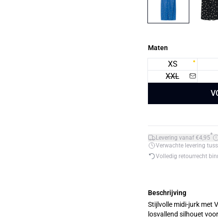
Maten
XS
XXL
V
*
Levering vanaf €4,95
Verwachte levering tuss
Volledig retourrecht bi
Beschrijving
Stijlvolle midi-jurk me
losvallend silhouet voor