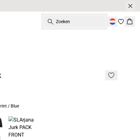
Zoeken
Wink
k
rint / Blue