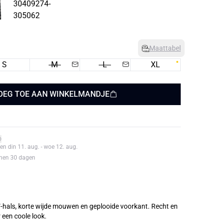
Maattabel
S
M
L
XL
OEG TOE AAN WINKELMANDJE
en din 11. aug. - woe 12. aug.
nnen 30 dagen
t V-hals, korte wijde mouwen en geplooide voorkant. Recht en
 een coole look.