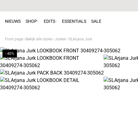
NIEUWS
SHOP
EDITS
ESSENTIALS
SALE
Front page
Bekijk alle styles
Jurken
SLArjana Jurk
- 40%