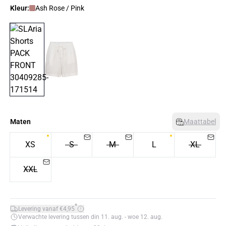
Kleur:
Ash Rose / Pink
Maten
Maattabel
XS
S
M
L
XL
XXL
*
Levering vanaf €4,95
Verwachte levering tussen din 11. aug. - woe 12. aug.