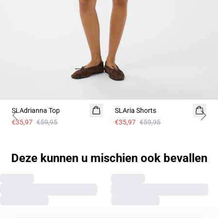
- 40%
- 40%
SLAdrianna Top
SLAria Shorts
Linnen
Previous slide
Next 
€35,97
€59,95
€35,97
€59,95
Deze kunnen u mischien ook bevallen