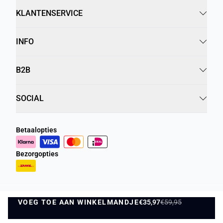
KLANTENSERVICE
INFO
B2B
SOCIAL
Betaalopties
Bezorgopties
VOEG TOE AAN WINKELMANDJE
Privacybeleid
Algemene Voorwaarden
€35,97
€59,95
VOEG TOE AAN WINKELMANDJE
©
DK Company Online BV
2026