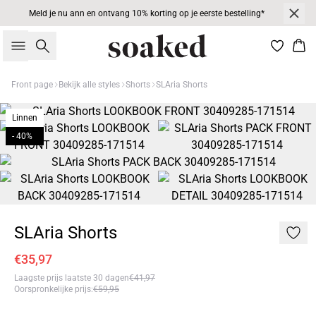
Meld je nu ann en ontvang 10% korting op je eerste bestelling*
Zoeken
Win
Front page
Bekijk alle styles
Shorts
SLAria Shorts
Linnen
- 40%
SLAria Shorts
€35,97
Laagste prijs laatste 30 dagen
€41,97
Oorspronkelijke prijs
:
€59,95