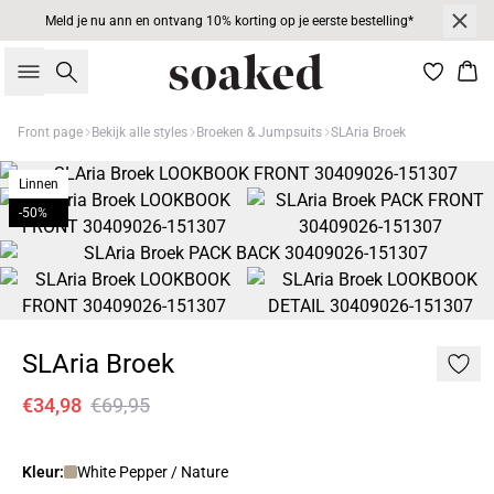
Meld je nu ann en ontvang 10% korting op je eerste bestelling*
Zoeken
Win
Front page
Bekijk alle styles
Broeken & Jumpsuits
SLAria Broek
Linnen
-50%
SLAria Broek
€34,98
€69,95
Kleur:
White Pepper / Nature