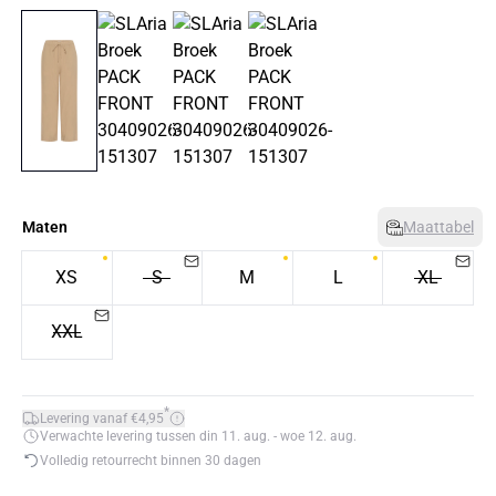
Maten
Maattabel
XS
S
M
L
XL
XXL
*
Levering vanaf €4,95
Verwachte levering tussen din 11. aug. - woe 12. aug.
Volledig retourrecht binnen 30 dagen