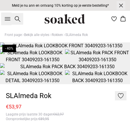
Meld je nu ann en ontvang 10% korting op je eerste bestelling*
Zoeken
Win
Front page
Bekijk alle styles
Rokken
SLAlmeda Rok
- 40%
SLAlmeda Rok
€53,97
Laagste prijs laatste 30 dagen
€62,97
Oorspronkelijke prijs
:
€89,95