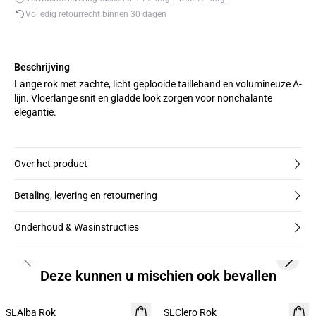
Volledig retourrecht binnen 30 dagen
Beschrijving
Lange rok met zachte, licht geplooide tailleband en volumineuze A-
lijn. Vloerlange snit en gladde look zorgen voor nonchalante
elegantie.
Over het product
Betaling, levering en retournering
Onderhoud & Wasinstructies
Previous slide
Next s
Deze kunnen u mischien ook bevallen
-50%
SLAlba Rok
SLClero Rok