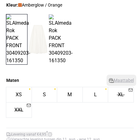
Kleur:
Amberglow / Orange
Maten
Maattabel
XS
S
M
L
XL
XXL
*
Levering vanaf €4,95
Verwachte levering tussen din 11. aug. - woe 12. aug.