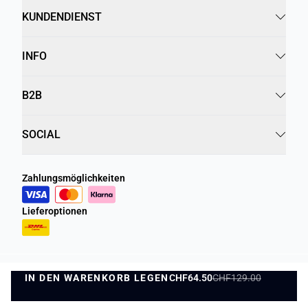
KUNDENDIENST
INFO
B2B
SOCIAL
Zahlungsmöglichkeiten
Lieferoptionen
IN DEN WARENKORB LEGEN
Datenschutzrichtlinie
Geschäftsbedingungen
CHF64.50
CHF129.00
IN DEN WARENKORB LEGEN
©
DK Company Online AG
2026