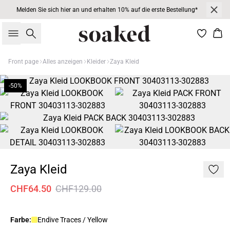
Melden Sie sich hier an und erhalten 10% auf die erste Bestellung*
Suche
War
Front page
Alles anzeigen
Kleider
Zaya Kleid
-50%
Zaya Kleid
CHF64.50
CHF129.00
Farbe:
Endive Traces / Yellow