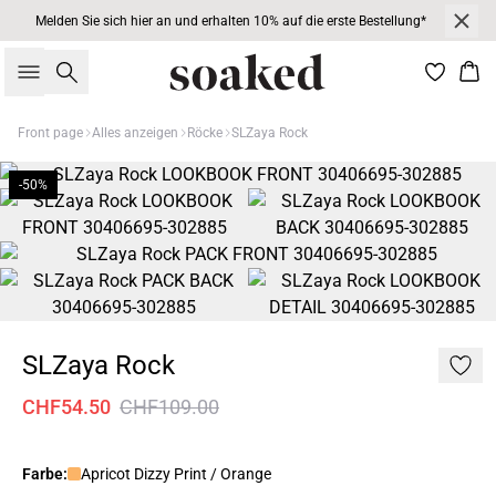
Melden Sie sich hier an und erhalten 10% auf die erste Bestellung*
Suche
War
Front page
Alles anzeigen
Röcke
SLZaya Rock
-50%
SLZaya Rock
CHF54.50
CHF109.00
Farbe:
Apricot Dizzy Print / Orange