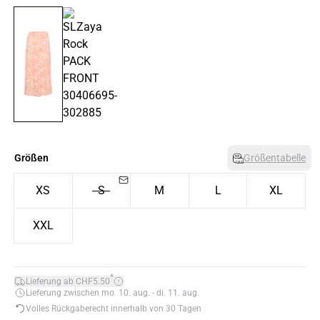
Größen
Größentabelle
XS
S
M
L
XL
XXL
*
Lieferung ab CHF5.50
Lieferung zwischen mo. 10. aug. - di. 11. aug.
Volles Rückgaberecht innerhalb von 30 Tagen