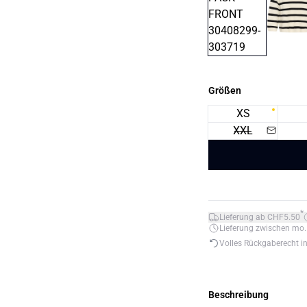
Größen
XS
XXL
*
Lieferung ab CHF5.50
Lieferung zwischen mo. 1
Volles Rückgaberecht i
Beschreibung