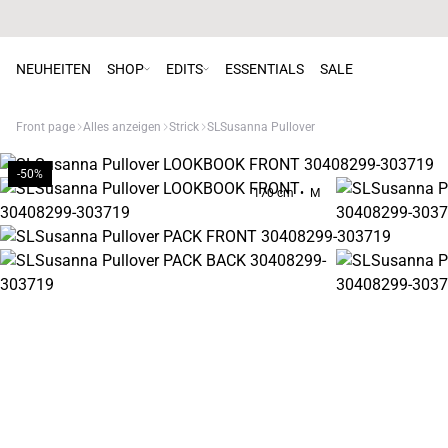
NEUHEITEN
SHOP
EDITS
ESSENTIALS
SALE
Front page
Alles anzeigen
Strick
SLSusanna Pullover
-50%
170 cm • M