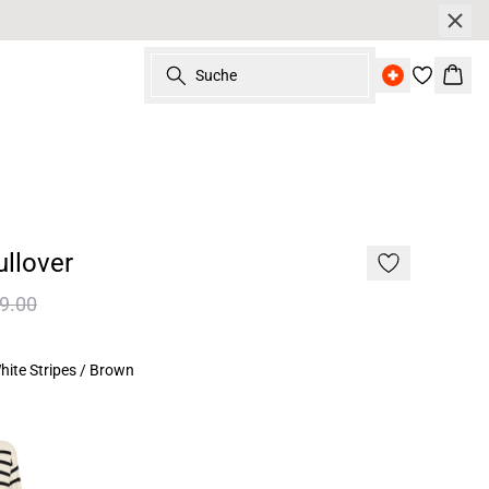
Suche
Ware
llover
9.00
hite Stripes / Brown