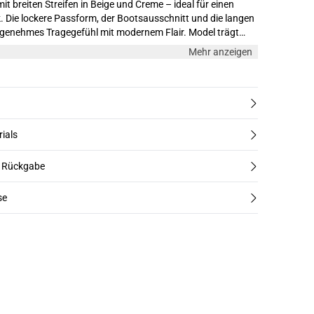
it breiten Streifen in Beige und Creme – ideal für einen
ok. Die lockere Passform, der Bootsausschnitt und die langen
ehmes Tragegefühl mit modernem Flair. Model trägt
Mehr anzeigen
rials
d Rückgabe
se