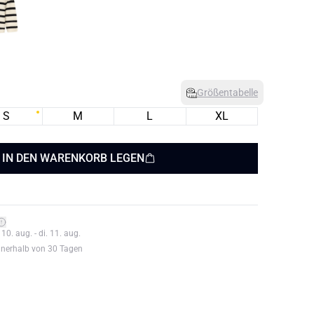
Größentabelle
S
M
L
XL
IN DEN WARENKORB LEGEN
0. aug. - di. 11. aug.
nnerhalb von 30 Tagen