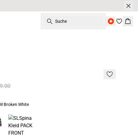
Suche
Ware
d
9.00
W Broken White