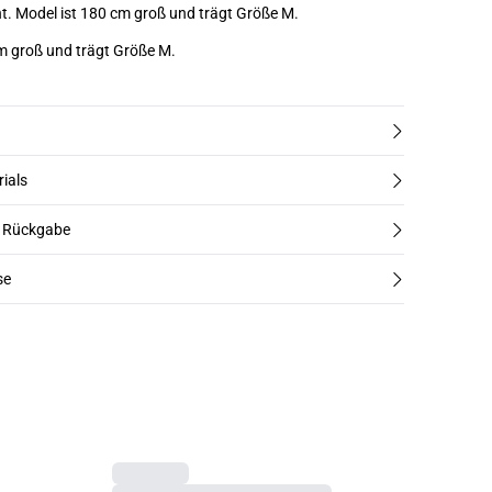
einen sportlichen Akzent. Model ist 180 cm groß und trägt Größe M.
cm groß und trägt Größe M.
rials
d Rückgabe
se