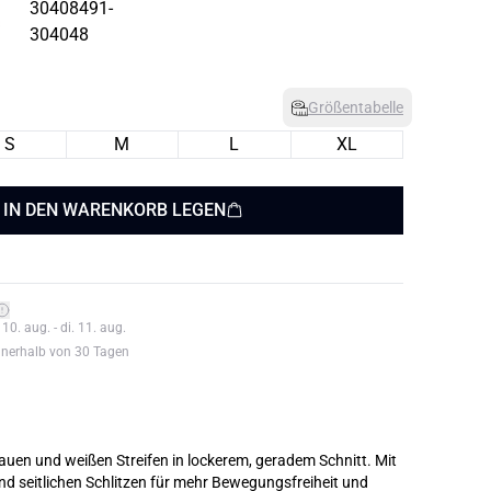
Größentabelle
S
M
L
XL
IN DEN WARENKORB LEGEN
0. aug. - di. 11. aug.
nnerhalb von 30 Tagen
rauen und weißen Streifen in lockerem, geradem Schnitt. Mit
nd seitlichen Schlitzen für mehr Bewegungsfreiheit und