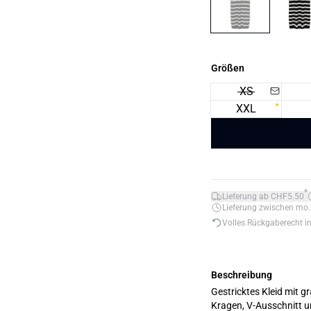
Größen
XS
XXL
*
Lieferung ab CHF5.50
Lieferung zwischen mo. 1
Volles Rückgaberecht i
Beschreibung
Gestricktes Kleid mit g
Kragen, V-Ausschnitt u