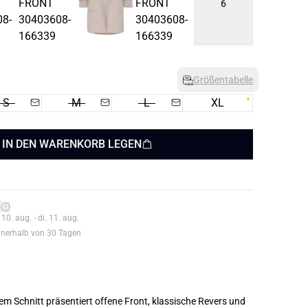
6
Größentabelle
S
M
L
XL
IN DEN WARENKORB LEGEN
*
0. aug. - di. 11. aug.
nnerhalb von 30 Tagen
em Schnitt präsentiert offene Front, klassische Revers und