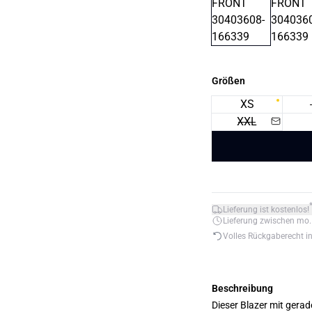
Größen
XS
XXL
Lieferung ist kostenlos!
Lieferung zwischen mo. 1
Volles Rückgaberecht i
Beschreibung
Dieser Blazer mit gerad