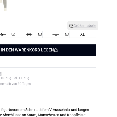
Größentabelle
S
M
L
XL
IN DEN WARENKORB LEGEN
0. aug. - di. 11. aug.
nnerhalb von 30 Tagen
t figurbetontem Schnitt, tiefem V-Ausschnitt und langen
de Abschlüsse an Saum, Manschetten und Knopfleiste.