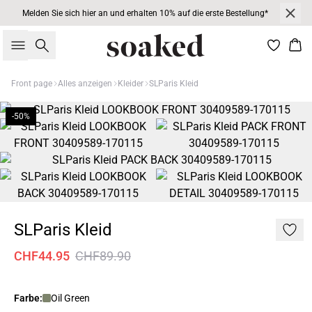
Melden Sie sich hier an und erhalten 10% auf die erste Bestellung*
Suche
War
Front page
Alles anzeigen
Kleider
SLParis Kleid
-50%
SLParis Kleid
CHF44.95
CHF89.90
Farbe:
Oil Green