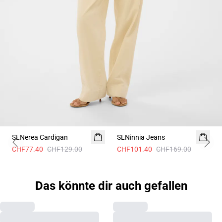
- 40%
- 40%
SLNerea Cardigan
SLNinnia Jeans
Previous slide
Next 
CHF77.40
CHF129.00
CHF101.40
CHF169.00
Das könnte dir auch gefallen