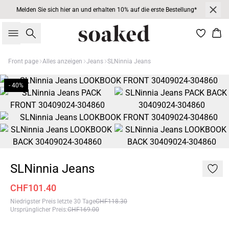
Melden Sie sich hier an und erhalten 10% auf die erste Bestellung*
Suche
War
Front page
Alles anzeigen
Jeans
SLNinnia Jeans
- 40%
SLNinnia Jeans
CHF101.40
Niedrigster Preis letzte 30 Tage
CHF118.30
Ursprünglicher Preis
:
CHF169.00