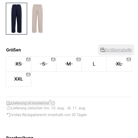
Größen
Größentabelle
XS
S
M
L
XL
XXL
*
Lieferung ist kostenlos!
Lieferung zwischen mo. 10. aug. - di. 11. aug.
Volles Rückgaberecht innerhalb von 30 Tagen
Beschreibung