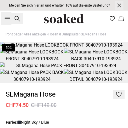
Melden Sie sich hier an und erhalten 10% auf die erste Bestellung*
Suche
War
Front page
Alles anzeigen
Hosen & Jumpsuits
SLMagana Hose
-50%
SLMagana Hose
CHF74.50
CHF149.00
Farbe:
Night Sky / Blue