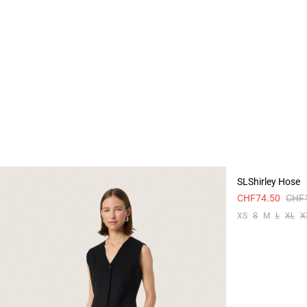
-50%
SLShirley Hose
CHF74.50
CHF
XS
S
M
L
XL
X