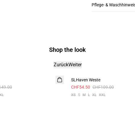
Pflege- & Waschhinwei
Shop the look
Zurück
Weiter
-50%
SLHaven Weste
149.00
CHF54.50
CHF109.00
XL
XS
S
M
L
XL
XXL