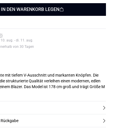
IN DEN WARENKORB LEGEN
0. aug. - di. 11. aug.
nnerhalb von 30 Tagen
te mit tiefem V-Ausschnitt und markanten Knöpfen. Die
 die strukturierte Qualität verleihen einen modernen, edlen
Look – solo oder unter einem Blazer. Das Model ist 178 cm groß und trägt Größe M
d Rückgabe