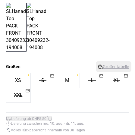
Größen
Größentabelle
XS
S
M
L
XL
XXL
*
Lieferung ab CHF5.50
Lieferung zwischen mo. 10. aug. - di. 11. aug.
Volles Rückgaberecht innerhalb von 30 Tagen