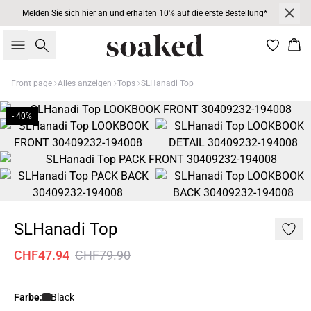
Melden Sie sich hier an und erhalten 10% auf die erste Bestellung*
Suche
War
Front page
Alles anzeigen
Tops
SLHanadi Top
- 40%
SLHanadi Top
CHF47.94
CHF79.90
Farbe:
Black