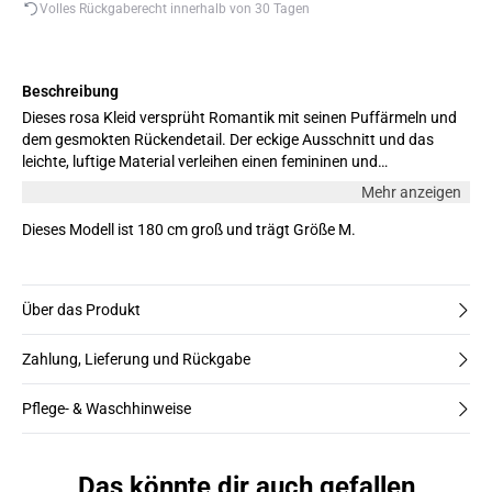
Volles Rückgaberecht innerhalb von 30 Tagen
Beschreibung
Dieses rosa Kleid versprüht Romantik mit seinen Puffärmeln und
dem gesmokten Rückendetail. Der eckige Ausschnitt und das
leichte, luftige Material verleihen einen femininen und
sommerlichen Look. Perfekt für den Alltag und besondere
Mehr anzeigen
Anlässe. Das Model ist 180 cm groß und trägt Größe M.
Dieses Modell ist 180 cm groß und trägt Größe M.
Über das Produkt
Zahlung, Lieferung und Rückgabe
Pflege- & Waschhinweise
Das könnte dir auch gefallen