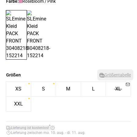
Farbe:
Rosebloom / Pink
Größen
Größentabelle
XS
S
M
L
XL
XXL
*
Lieferung ist kostenlos!
Lieferung zwischen mo. 10. aug. - di. 11. aug.