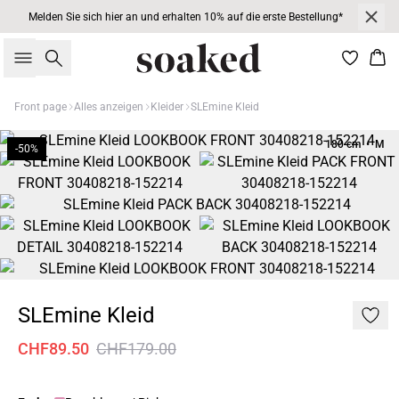
Melden Sie sich hier an und erhalten 10% auf die erste Bestellung*
Suche
War
Front page
Alles anzeigen
Kleider
SLEmine Kleid
180 cm • M
-50%
SLEmine Kleid
CHF89.50
CHF179.00