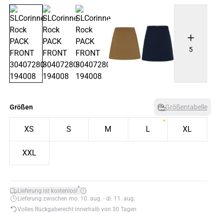
5
Größen
Größentabelle
XS
S
M
L
XL
XXL
*
Lieferung ist kostenlos!
Lieferung zwischen mo. 10. aug. - di. 11. aug.
Volles Rückgaberecht innerhalb von 30 Tagen