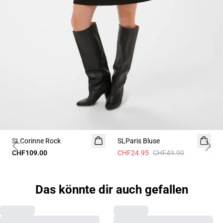
-50%
SLCorinne Rock
SLParis Bluse
Previous slide
Next 
CHF109.00
CHF24.95
CHF49.90
Das könnte dir auch gefallen