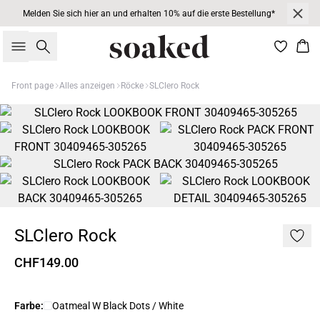
Melden Sie sich hier an und erhalten 10% auf die erste Bestellung*
Suche
War
Front page
Alles anzeigen
Röcke
SLClero Rock
SLClero Rock
CHF149.00
Farbe:
Oatmeal W Black Dots / White