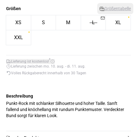
Größen
Größentabelle
XS
S
M
L
XL
XXL
*
Lieferung ist kostenlos!
Lieferung zwischen mo. 10. aug. - di. 11. aug.
Volles Rückgaberecht innerhalb von 30 Tagen
Beschreibung
Punkt-Rock mit schlanker Silhouette und hoher Taille. Sanft
fallend und knöchellang mit rundum Punktemuster. Verdeckter
Bund sorgt für klaren Look.