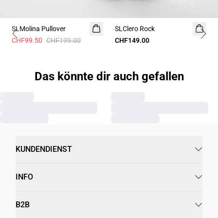
-50%
SLMolina Pullover
SLClero Rock
Previous slide
Next 
CHF99.50
CHF199.00
CHF149.00
Das könnte dir auch gefallen
KUNDENDIENST
INFO
B2B