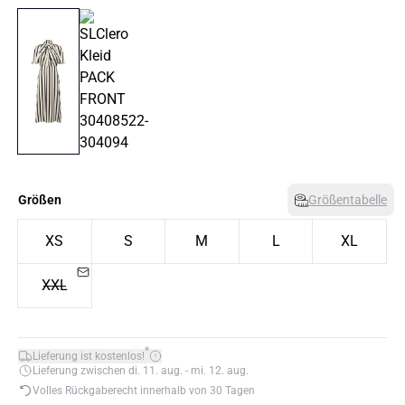
Größen
Größentabelle
XS
S
M
L
XL
XXL
*
Lieferung ist kostenlos!
Lieferung zwischen di. 11. aug. - mi. 12. aug.
Volles Rückgaberecht innerhalb von 30 Tagen