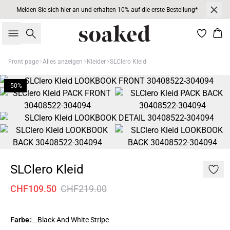
Melden Sie sich hier an und erhalten 10% auf die erste Bestellung*
Suche
War
Front page
Alles anzeigen
Kleider
SLClero Kleid
-50%
SLClero Kleid
CHF109.50
CHF219.00
Farbe:
Black And White Stripe